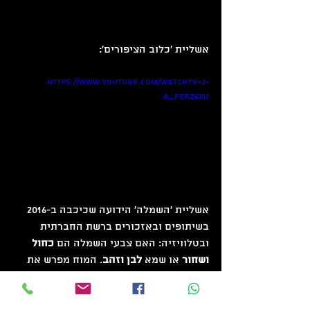
אשליית 'כלוב הציפורים':
https://www.youtube.com/watch?v=2-
A_Pcrz6xU
אשליית 'השמלה' הידועה שכיכבה ב-2016 
בשיתופים ובאזכורים ברשת החברתית 
ובטלוויזיה: האם צבעי השמלה הם 
כחול 
ושחור
 או שמא 
לבן וזהב
. המוח מפרש את 
הצבעים שהוא רואה כתלות בצבעים 
הקיימים ברקע.