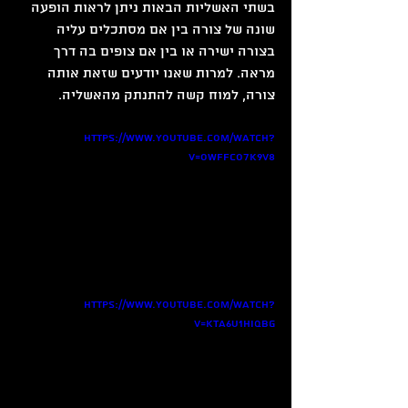
בשתי האשליות הבאות ניתן לראות הופעה 
שונה של צורה בין אם מסתכלים עליה 
בצורה ישירה או בין אם צופים בה דרך 
מראה. למרות שאנו יודעים שזאת אותה 
צורה, למוח קשה להתנתק מהאשליה.
https://www.youtube.com/watch?
v=oWfFco7K9v8
https://www.youtube.com/watch?
v=KtA6u1HIqbg