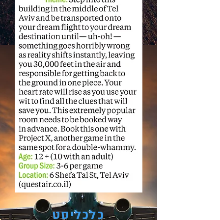
כלכליסט