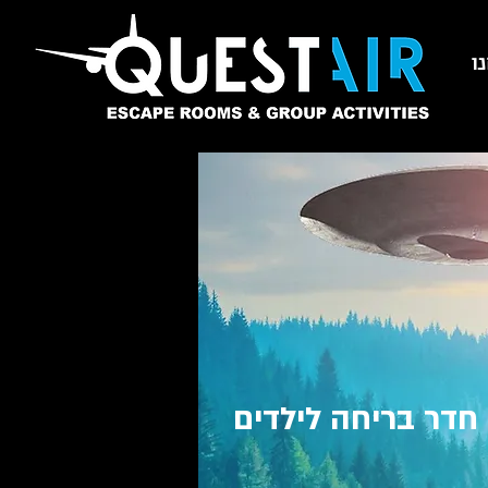
ו
questair קווסטר חדר בריחה אסקייפ רום escape room המטוס
חדר בריחה לילדים