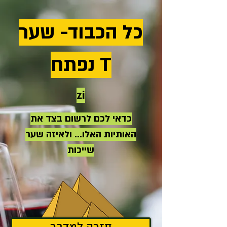
כל הכבוד- שער
T נפתח
zi
כדאי לכם לרשום בצד את
האותיות האלו... ולאיזה שער
שייכות