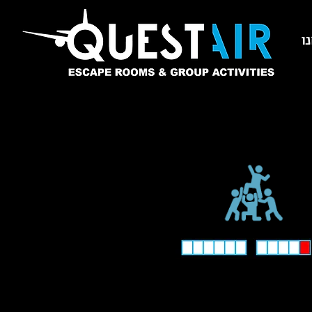
ו
questair קווסטר חדר בריחה אסקייפ רום escape room המטוס