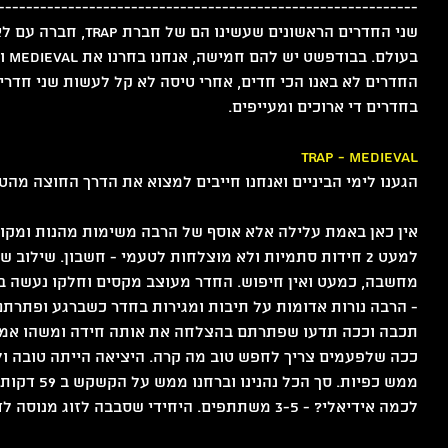
------------------------------------------------------------
שני החדרים הראשונים שעשי
החדרים לא באנו הכי חדים, אחרי טיסה לא קל לעשות שני חדרי
בחדרים די ארוכים ומעייפים.
הגענו לימי הביניים ואנחנו חייבים למצוא את הדרך החוצה מהט
אין כאן באמת עלילה אלא אוסף של הרבה משימות מהנות ומקור
למעט 2 חידות סתמיות ולא מוצלחות לטעמי - חשבון. שילוב 
ט 1
מחשבה, כמעט ואין חיפוש. החדר מעוצב מקסים וחלקו נעשה בעב
- הרבה נורות אדומות על תיבות ומגירות בחדר כשברגע ופתרתם
תכבה וככה תדעו שפתרתם בהצלחה את אותה חידה ומשהו אמור ל
ט 1
ככה שלפעמים צריך לחפש טוב מה קרה. היציאה הייתה טובה ול
ממש כפיות. סך הכל נהנינו וברחנו ממש על הקשקש ב 59 דקות.
לכמה אידיאלי? - 3-5 משתתפים. היחידי שסבבה לזוג מנוסה לדעתי. 
ט 1