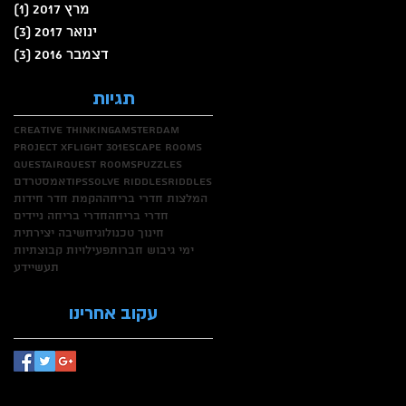
מרץ 2017
(1)
פוס
ינואר 2017
(3)
3 פוסטים
דצמבר 2016
(3)
3 פוסטים
תגיות
creative thinking
amsterdam
project X
flight 301
escape rooms
questair
quest rooms
puzzles
riddles
solve riddles
tips
אמסטרדם
המלצות חדרי בריחה
הקמת חדר חידות
חדרי בריחה
חדרי בריחה ניידים
חינוך טכנולוגי
חשיבה יצירתית
ימי גיבוש חברות
פעילויות קבוצתיות
תעשיידע
עקוב אחרינו