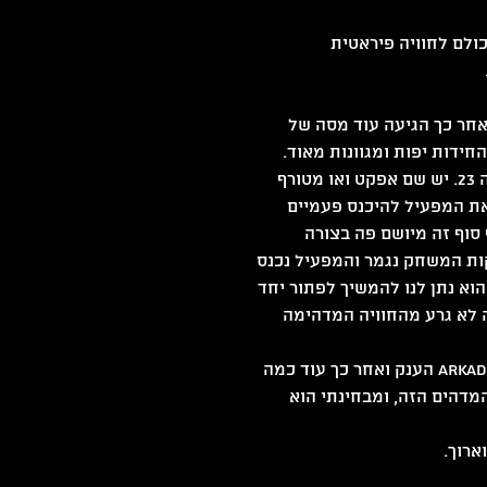
ולם לחוויה פיראטית 
 אחר כך הגיעה עוד מסה של 
חידות יפות ומגוונות מאוד. 
דרך קבלת הרמזים היא מהיפות שראיתי, מתחרה חזק מול מחנה 23. יש שם אפקט ואו מטורף 
את המפעיל להיכנס פעמיים 
 סוף זה מיושם פה בצורה 
 וללא ספק מתחרה חזק מול מבצע זעפרן. אחרי 60 דקות המשחק נגמר והמפעיל נכנס 
וא נתן לנו להמשיך לפתור יחד 
ו, אבל זה לא גרע מהחוויה המדהימה 
קחו את התחתית האדומה עד לתחנה האחרונה שמגיעה לקניון arkad הענק ואחר כך עוד כמה 
מדהים הזה, ומבחינתי הוא 