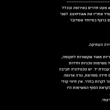
-------------------------
נו הם של חברת Trap, חברה עם לא מעט חדרים באירופה ובכלל 
בעולם. בבודפשט יש להם חמישה, אנחנו בחרנו את Medieval ומיד אחריו את Egyptian. לשני 
ם ברצף במיוחד שמדובר 
ירה העתיקה.
יות מאוד שקשורות לתקופה, 
של משימות טכניות וחידות 
ודת יד. יש טכנולוגיה חביבה 
 חידה מסוימת, נורה אדומה 
קרות בחדר. אין חיווי קולי 
קראת הסוף המשימות היו 