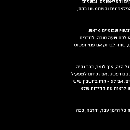
ם והפלאפונים, ובשניים 
פלאפונים והשתמשנו בהם, 
*הזמנה מראש - הזמנו מראש לשני החדרים של Trap ול Pirate Cave שבועיים מראש. 
 לכם שעה טובה. לחדרים 
 שווה לבדוק אם פנוי ופשוט 
ההרגל הזה, איך לומר, כבר נהיה 
בבודפשט, אם זכיתם למפעיל 
ם. אם לא - קחו בחשבון שיש 
ו לראות את החידות שלא 
 כל הזמן עבד, והרבה, ככה 