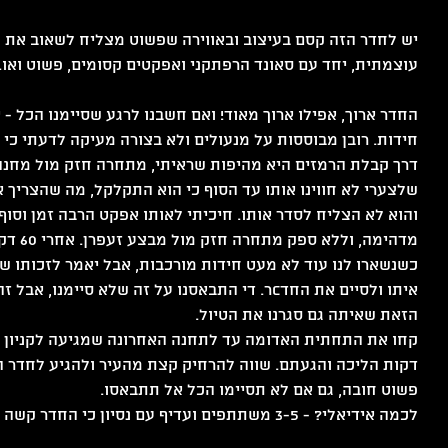
יש לחדר הזה קסם בעיצוב ובאווירה שפשוט מצליח לשאוב את כ
עוצמתית, יחד עם סאונד הרפתקני ואפקטים קסומים, פשוט ואו.
החדר ארוך, אפילו ארוך מאוד! ואם חשבנו לרגע שסיימנו הכל -
חידות. רובן מבוססות על מנעולים ולא בצורה מעיקה לדעתי כי ה
שלצערי לא חווינו אותו עד הסוף כי הוא התקלקל, מה שהצריך 
והוא לא הצליח לסדר אותו. חיכיתי לאותו אפקט הרבה זמן וסוף
מדהימה,
כשנשארו לנו עוד לא מעט חידות מורכבות, אבל יאמר לזכותו שה
איתו ולסיים את החדcר. די התבאסנו על זה שלא סיימנ
הזאת שאיתה גם סגרנו את הטיול.
דקות הליכה והגעתם. שווה להרחיק קצת מהעיר ולהגיע לחדר ה
פשוט חובה, גם אם לא תסיימו הכל אל תתבאסו.
לכמה אידיאלי? - 3-5 משתתפים ועדיף עם נסיון כי החדר קשה וארוך. 