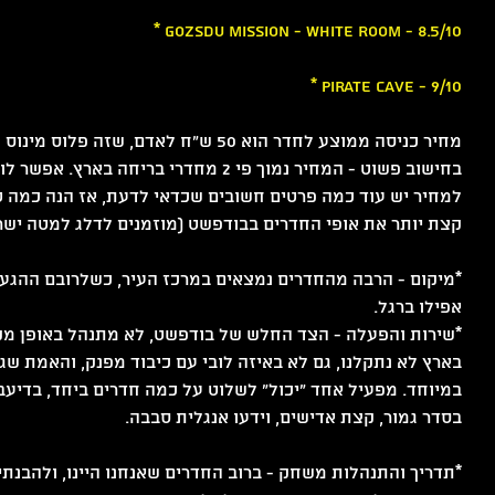
* Gozsdu Mission - White room - 8.5/10
* Pirate cave - 9/10
בחישוב פשוט - המחיר נמוך פי 2 מחדרי בריחה 
למחיר יש עוד כמה פרטים חשובים שכדאי לדעת, אז הנה כמה טי
קצת יותר את אופי החדרים בבודפשט (מוזמנים לדלג למטה ישר
*מיקום - הרבה מהחדרים נמצאים במרכז העיר, כשלרובם ההגעה
אפילו ברגל.
*שירות והפעלה - הצד החלש של בודפשט, לא מתנהל באופן מק
בארץ לא נתקלנו, גם לא באיזה לובי עם כיבוד מפנק, והאמת ש
במיוחד. מפעיל אחד ״יכול״ לשלוט על כמה חדרים ביחד, בדיעבד.
בסדר גמור, קצת אדישים, וידעו אנגלית סבבה.
*תדריך והתנהלות משחק - ברוב החדרים שאנחנו היינו, ולהבנתי