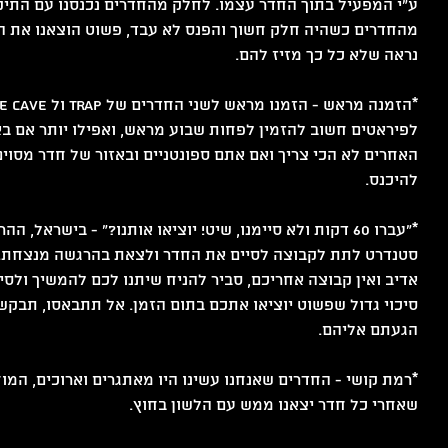
ע״י המפעיל בתוך החדר עצמו. לחלק מהחדרים נכנסנו עם התיקי
מהחדרים כשהיה חלק חשוך והפנס לא עבד, פשוט הוצאנו את ה
נראה שלא כל כך מזיז להם.
לפיראטים חשוב להזמין לפחות שבוע מראש, ואפילו יותר אם בא
האחרים לא הכי צריך ואם אתם ספונטניים ובאזור של חדר מסוים,
להיכנס.
*״עברו 60 דקות ולא סיימנו, שיט! יוציאו אותנו?״ - בישראל, 
סטנדרט לתת לקבוצה לסיים את החדר ולצאת בהרגשה מנצחת. 
אדיב ואין קבוצה אחריכם, סביר להניח שיתנו לכם להמשיך ולסיי
סיכוי גדול שפשוט יוציאו אתכם בתום הזמן. אל תתבאסו, תבקש
הגעתם אליהם.
*רמת קושי - החדרים שאנחנו עשינו היו מאתגרים וארוכים, המוח
שאחרי כל חדר יצאנו ממש עם הלשון בחוץ. 