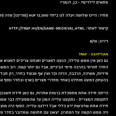
מתאים לילדים? - כן, לגמרי! 
ט 1
מחיר: היינו שלושה ועלה לנו ביחד 12,000 HUF (פורינט) שזה פחות או יותר 165₪.
קישור לאתר: http://trap.hu/en/game-medieval.html
דירוג: 8/10
Trap - Egyptian
גם כאן אין ממש עלילה, הגענו למצרים ואנחנו צריכים למצוא 
החדר חוויתי בהרבה מימי הביניים, אבל גם יותר קשה. רוב המ
פיזיות, משיכה, הרכבה, הזזה וכו׳ ואין אף מנעול בחדר, רק חב
בהעתק כמעט מוחלט באחד מחדרי מצרים בארץ ובחדר נוסף אחד
הייתה חידה אחת מתסכלת ברמות אחרות, גם כאן חידת חשבון
לתקופה המצרית - נתקענו עלייה המון עד שהמפעילה כבר אמרה 
חידה אחת שדורשת ידע כללי אבל דילגנו עלייה. הסוף היה מוצלח
וזה ממש הקשה על הפתרון. יצאנו עם תחושה שמדובר בחדר מאו