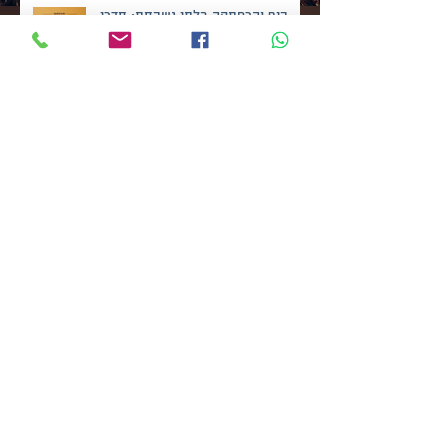
כיף והרפתקה בלתי נשכחת: חדרי
הבריחה המומלצים בתל אביב, 7 חדרי
בריחה מטריפים
המדריך האולטימטיבי לחגיגת יומולדת
לילדים בחדר בריחה
מרגישים שאין לכם לאן לברוח? חדר בריחה
הופך את זה לקטע טוב. ממש!
החשיבות ב"סגירה קוגנטיבית" והקשר שלה
להתמודדות עם בעיות וחדרי בריחה ניידים