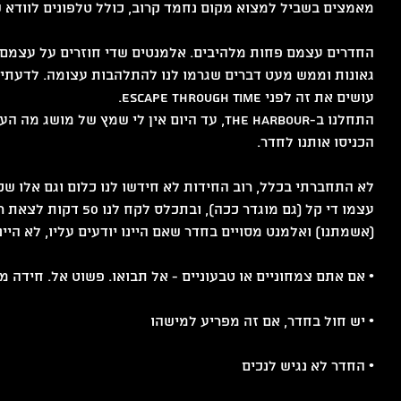
מאמצים בשביל למצוא מקום נחמד קרוב, כולל טלפונים לוודא ש
ט 1
החדרים עצמם פחות מלהיבים. אלמנטים שדי חוזרים על עצמם בי
גאונות וממש מעט דברים שגרמו לנו להתלהבות עצומה. לדעתי היי
עושים את זה לפני Escape Through Time.
התחלנו ב-The Harbour, עד היום אין לי שמץ של מו
הכניסו אותנו לחדר.
לא התחברתי בכלל, רוב החידות לא חידשו לנו כלום וגם אלו שכן
עצמו די קל (גם מוגדר ככה),
(אשמתנו) ואלמנט מסויים בחדר שאם היינו יודעים עליו, לא היי
• אם אתם צמחוניים או טבעוניים - אל תבואו. פשוט אל. חידה מ
• יש חול בחדר, אם זה מפריע למישהו
• החדר לא נגיש לנכים