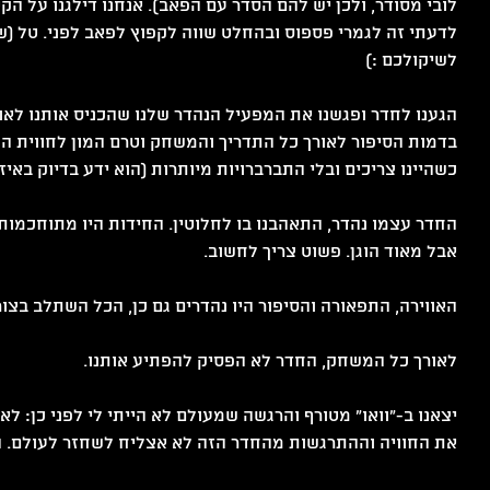
לובי מסודר, ולכן יש להם הסדר עם הפאב). אנחנו דילגנו על הקט
לדעתי זה לגמרי פספוס ובהחלט שווה לקפוץ לפאב לפני. טל (ש
לשיקולכם :)
הגענו לחדר ופגשנו את המפעיל הנהדר שלנו שהכניס אותנו לאוו
בדמות הסיפור לאורך כל התדריך והמשחק וטרם המון לחווית המ
כשהיינו צריכים ובלי התברברויות מיותרות (הוא ידע בדיוק באיז
החדר עצמו נהדר, התאהבנו בו לחלוטין. החידות היו מתוחכמות
אבל מאוד הוגן. פשוט צריך לחשוב.
האווירה, התפאורה והסיפור היו נהדרים גם כן, הכל השתלב בצו
לאורך כל המשחק, החדר לא הפסיק להפתיע אותנו.
יצאנו ב-"וואו" מטורף והרגשה שמעולם לא הייתי לי לפני כן: לא 
את החוויה וההתרגשות מהחדר הזה לא אצליח לשחזר לעולם. ה