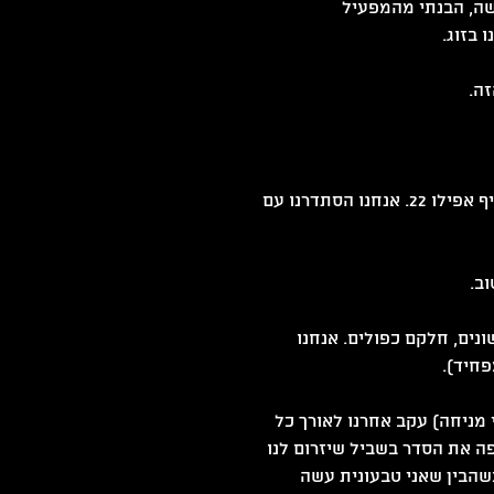
דר די קשה, הבנתי מהמפעיל 
ה.
• החדר לא מתאים ללקויי שמיעה. (צריך לפחות שומע אחד, עדיף אפילו 22. אנחנו הסתדרנו עם 
ב.
Escape World, מתחם ענק עם 6 חדרים שונים, חלקם כפולים. אנחנו 
 מניחה) עקב אחרנו לאורך כל 
פה את הסדר בשביל שיזרום לנו 
שהבין שאני טבעונית עשה 