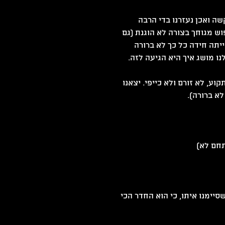
The Hospi. החדר מוגדר כקשה ואכן נעזרנו בדי הרבה 
וש מגוחך בצורה לא הוגנת (גם 
יתה חידה כל כך לא ברורה 
ו מושג איך היא הגיעה לזה.
ע, לא זורם ולא כייפי. יצאנו 
תחם לא)
לנו במתחם היה Down the Rabbit Hole. טוב שסיימנו איתו, כי הוא החדר הכי 