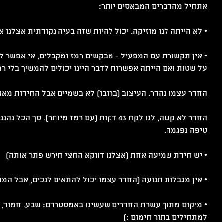
אתחיל מהדברים המבאסים יותר: 
• לא הייתה לנו מוזיקה. יכול להיות שזה בעיה נקודתית אצלנו א
• אין תקשורת עם המפעיל - מבקשים רמז ומקבלים, אי אפשר לד
על שטות ואם הייתה אפשרות לדבר היינו יכולים להמשיך בלי רמ
החדר עצמו נהדר. העיצוב (ברובו) לא בשמיים אבל החידות מאוד
החדר לא קשה, לנו לקח 43 דקות (עם רמז מיותר). ס
טיפה נפגמה.
• יש חידת שמיעה אחת (אצלנו דווקא החצי חירש פתר אותה)
• אין מגבלות תנועה (החדר עצמו יכול להתאים לנכים, אבל המ
• מיקום מתוך עשרת החדרים שעשינו באמסטרדם: שבע. חמוד, מו
למתחילים בתור חימום :)