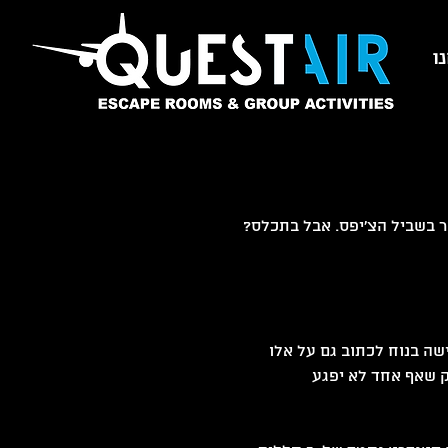
ו
questair קווסטר חדר בריחה אסקייפ רום escape room המטוס
ר בשביל הצ'יפס. אבל בתכלס? 
שה בנוח לכתוב גם על אלו 
ק שאף אחד לא יפגע 