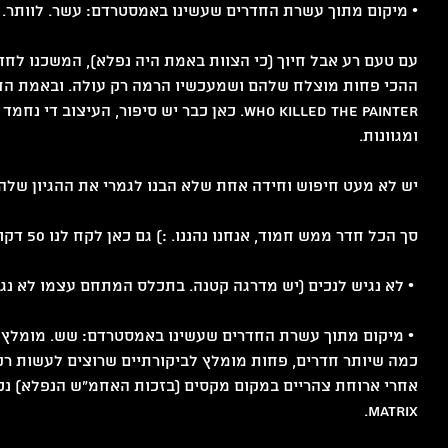
• מיקום מתוך עשרת החדרים שעשינו באמסטרדם: עשר. לוותר.
עם טעם רע אבל חיוך (כי הצוות באמת היה נפלא), המשכנו לחדר
ההכי פחות מוצלח שלהם ושמעכשיו הרמה רק עולה. ובאמת החדר
Who Killed The Painter. כאן כבר יש סיפור, העיצו
ומגוונות.
יש לא מעט חיפוש וחידה אחת שלא הבנו לגמרי את ההגיון שלה 
סך הכל חדר ממש חמוד, אנחנו נהננו. :) גם כאן לקח לנו 50 דקות, והפעם בצדק.
 • לא נגיש לנכים (יש מדרגה קטנה. בתכלס המתחם עצמו לא נגיש לנכים, יש מדרגות בכניסה).
 • מיקום מתוך עשרת החדרים שעשינו באמסטרדם: שש. מומלץ ל
כמה שיותר חדרים, פחות מומלץ לביקורתיים שרוצים לעשות רק 
אחרי ארוחת צהריים במקום מקסים (בזכות האחמ"ש הנפלא) נכנס
Matrix.