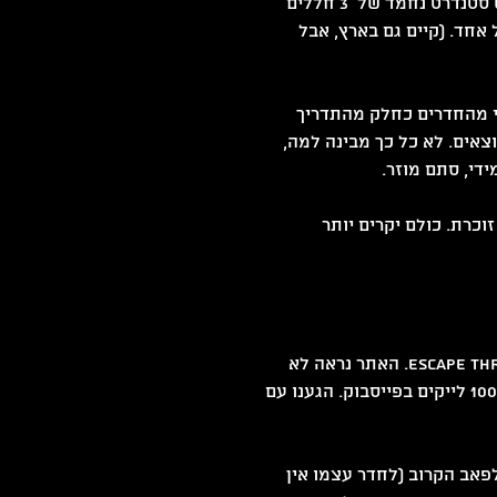
• הרגיש לי כאילו הסטנדרטים באמסטרדם טיפה שונים. בארץ יש סטנדרט נחמד של  3 חללים 
אחד. (קיים גם בארץ, אבל 
צי מהחדרים כחלק מהתדריך 
צאים. לא כל כך מבינה למה, 
ידי, סתם מוזר.
וכרת. כולם יקרים יותר 
את המסע שלנו התחלנו בחדר ממש אנדרייטד בשם Escape Through Time. האתר נראה לא 
מקצועי בעליל, לא בראש הרשימה בטריפ אדוויזר ועם פחות מ-100 לייקים בפייסבוק. הגענו עם 
אב הקרוב (לחדר עצמו אין 