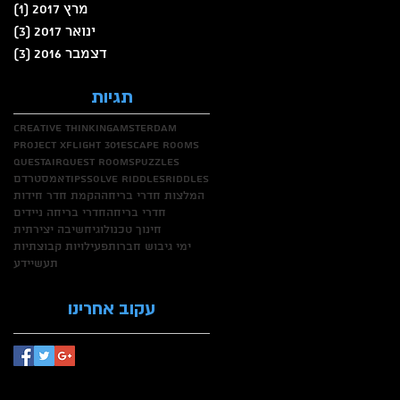
מרץ 2017
(1)
פוס
ינואר 2017
(3)
3 פוסטים
דצמבר 2016
(3)
3 פוסטים
תגיות
creative thinking
amsterdam
project X
flight 301
escape rooms
questair
quest rooms
puzzles
riddles
solve riddles
tips
אמסטרדם
המלצות חדרי בריחה
הקמת חדר חידות
חדרי בריחה
חדרי בריחה ניידים
חינוך טכנולוגי
חשיבה יצירתית
ימי גיבוש חברות
פעילויות קבוצתיות
תעשיידע
עקוב אחרינו