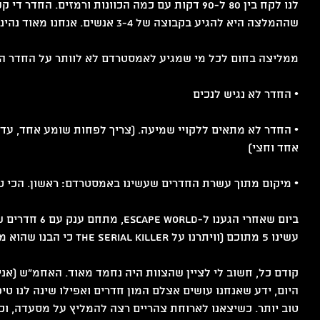
לנו לקח בין 80 ל-90 דקות עם כמה הכוונות ורמזים. הח
שההמלצה היא להגיע בקבוצה של 3-4 אנשים. אנחנו מאוד נהיננו בזוג.
ממליצה בחום לכל מי שמגיע לאמסטרדם לא לוותר על החדר הז
• החדר לא נגיש לנכים
אחד וחצי)
• מיקום מתוך עשרת החדרים שעשינו באמסטרדם: ראשון. הכי טו
ט 1
ביום שאחרי הגענו ל-
עשינו 5 מתוכם (וויתרנו על The Serial Killer כי הבנו שהוא מפחיד).
ט 1
קודם כל, חשוב לי לציין שהצוות היה נחמד מאוד. האחמ"ש (אני
היום, ידע שאנחנו עושים אצלם המון חדרים ואפילו שינה לנו טי
טוב יותר. כשיצאנו לארוחת צהריים רצה להמליץ על מסעדה, וכ
ט 1